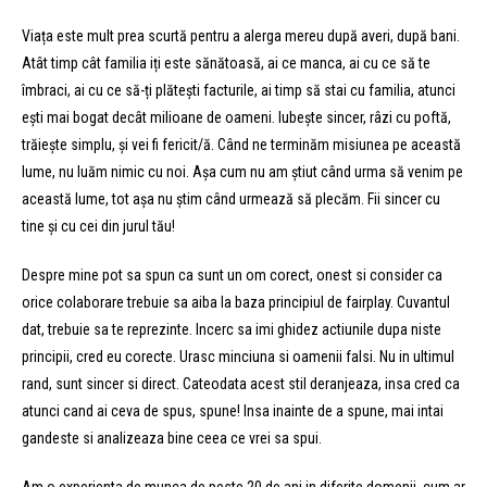
Viața este mult prea scurtă pentru a alerga mereu după averi, după bani.
Atât timp cât familia iți este sănătoasă, ai ce manca, ai cu ce să te
îmbraci, ai cu ce să-ți plătești facturile, ai timp să stai cu familia, atunci
ești mai bogat decât milioane de oameni. Iubește sincer, râzi cu poftă,
trăiește simplu, și vei fi fericit/ă. Când ne terminăm misiunea pe această
lume, nu luăm nimic cu noi. Așa cum nu am știut când urma să venim pe
această lume, tot așa nu știm când urmează să plecăm. Fii sincer cu
tine și cu cei din jurul tău!
Despre mine pot sa spun ca sunt un om corect, onest si consider ca
orice colaborare trebuie sa aiba la baza principiul de fairplay. Cuvantul
dat, trebuie sa te reprezinte. Incerc sa imi ghidez actiunile dupa niste
principii, cred eu corecte. Urasc minciuna si oamenii falsi. Nu in ultimul
rand, sunt sincer si direct. Cateodata acest stil deranjeaza, insa cred ca
atunci cand ai ceva de spus, spune! Insa inainte de a spune, mai intai
gandeste si analizeaza bine ceea ce vrei sa spui.