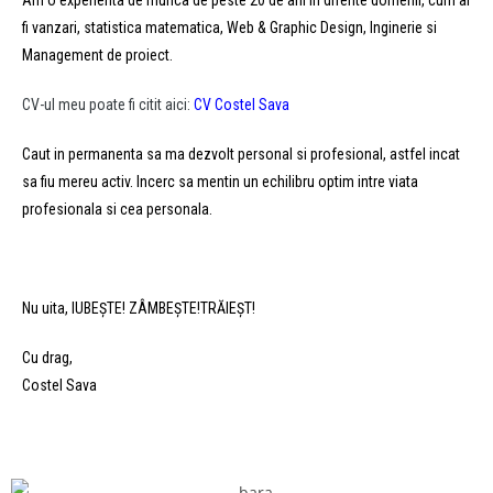
Am o experienta de munca de peste 20 de ani in diferite domenii, cum ar
fi vanzari, statistica matematica, Web & Graphic Design, Inginerie si
Management de proiect.
CV-ul meu poate fi citit aici:
CV Costel Sava
Caut in permanenta sa ma dezvolt personal si profesional, astfel incat
sa fiu mereu activ. Incerc sa mentin un echilibru optim intre viata
profesionala si cea personala.
Nu uita, IUBEȘTE! ZÂMBEȘTE!TRĂIEȘT!
Cu drag,
Costel Sava