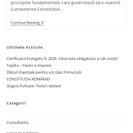
principiile fundamentale care guvernează țara noastră.
Cunoașterea Constituției…
CONSTITUŢIA
Continue Reading
ROMÂNIEI
Ultimele Articole
Certificatul Energetic în 2026: Când este obligatoriu și cât costă?
Toplita – Pareri si impresii
Sfaturi Esențiale pentru a-ți Găsi Primul Job
CONSTITUŢIA ROMÂNIEI
Gogosi Pufoase. Testul rabdarii.
Categorii
Consultanta
Jurnal de Calatorie