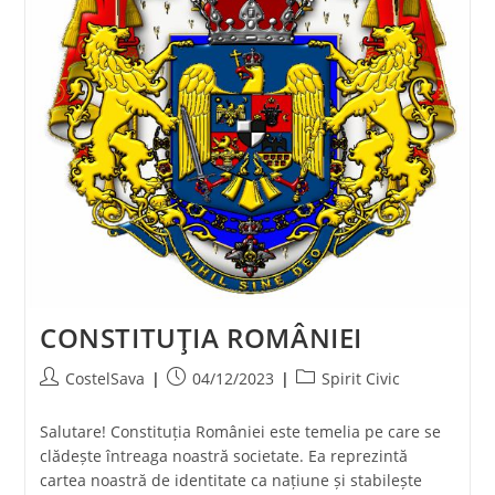
CONSTITUŢIA ROMÂNIEI
Post
Post
Post
CostelSava
04/12/2023
Spirit Civic
author:
published:
category:
Salutare! Constituția României este temelia pe care se
clădește întreaga noastră societate. Ea reprezintă
cartea noastră de identitate ca națiune și stabilește