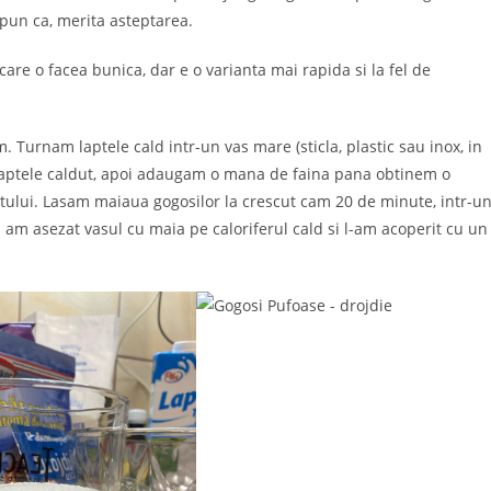
spun ca, merita asteptarea.
are o facea bunica, dar e o varianta mai rapida si la fel de
m. Turnam laptele cald intr-un vas mare (sticla, plastic sau inox, in
n laptele caldut, apoi adaugam o mana de faina pana obtinem o
tului. Lasam maiaua gogosilor la crescut cam 20 de minute, intr-u
i am asezat vasul cu maia pe caloriferul cald si l-am acoperit cu un