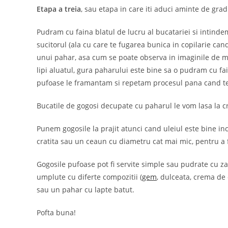
Etapa a treia
, sau etapa in care iti aduci aminte de gra
Pudram cu faina blatul de lucru al bucatariei si intind
sucitorul (ala cu care te fugarea bunica in copilarie can
unui pahar, asa cum se poate observa in imaginile de ma
lipi aluatul, gura paharului este bine sa o pudram cu fa
pufoase le framantam si repetam procesul pana cand te
Bucatile de gogosi decupate cu paharul le vom lasa la cr
Punem gogosile la prajit atunci cand uleiul este bine inc
cratita sau un ceaun cu diametru cat mai mic, pentru a fi
Gogosile pufoase pot fi servite simple sau pudrate cu zah
umplute cu diferte compozitii (
gem
, dulceata, crema de
sau un pahar cu lapte batut.
Pofta buna!