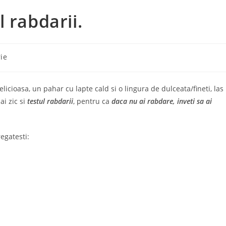
 rabdarii.
ie
licioasa, un pahar cu lapte cald si o lingura de dulceata/fineti, las
ai zic si
testul rabdarii
, pentru ca
daca nu ai rabdare, inveti sa ai
egatesti: