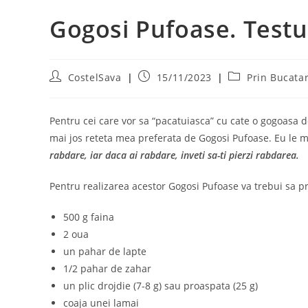
Gogosi Pufoase. Testul
Post
Post
Post
CostelSava
15/11/2023
Prin Bucatar
author:
published:
category:
Pentru cei care vor sa “pacatuiasca” cu cate o gogoasa de
mai jos reteta mea preferata de Gogosi Pufoase. Eu le m
rabdare, iar daca ai rabdare, inveti sa-ti pierzi rabdarea.
Pentru realizarea acestor Gogosi Pufoase va trebui sa pr
500 g faina
2 oua
un pahar de lapte
1/2 pahar de zahar
un plic drojdie (7-8 g) sau proaspata (25 g)
coaja unei lamai