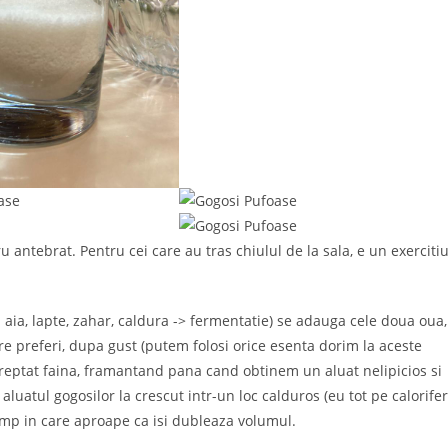
ru antebrat. Pentru cei care au tras chiulul de la sala, e un exerciti
 aia, lapte, zahar, caldura -> fermentatie) se adauga cele doua oua,
re preferi, dupa gust (putem folosi orice esenta dorim la aceste
ptat faina, framantand pana cand obtinem un aluat nelipicios si
aluatul gogosilor la crescut intr-un loc calduros (eu tot pe calorifer
timp in care aproape ca isi dubleaza volumul.