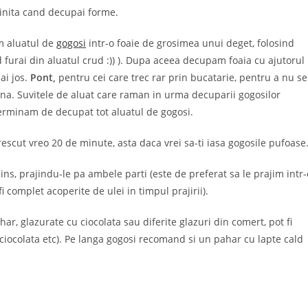
dinita cand decupai forme.
em aluatul de
gogosi
intr-o foaie de grosimea unui deget, folosind
d furai din aluatul crud :)) ). Dupa aceea decupam foaia cu ajutorul
i jos.
Pont,
pentru cei care trec rar prin bucatarie, pentru a nu se
ina. Suvitele de aluat care raman in urma decuparii gogosilor
rminam de decupat tot aluatul de gogosi.
escut vreo 20 de minute, asta daca vrei sa-ti iasa gogosile pufoase
ins, prajindu-le pa ambele parti (este de preferat sa le prajim intr-
 complet acoperite de ulei in timpul prajirii).
ar, glazurate cu ciocolata sau diferite glazuri din comert, pot fi
 ciocolata etc). Pe langa gogosi recomand si un pahar cu lapte cald