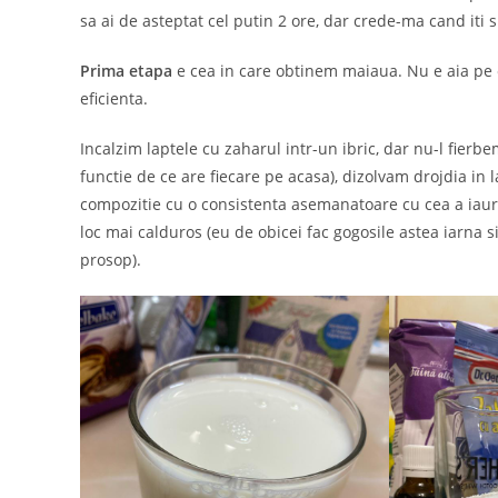
sa ai de asteptat cel putin 2 ore, dar crede-ma cand iti 
Prima etapa
e cea in care obtinem maiaua. Nu e aia pe c
eficienta.
Incalzim laptele cu zaharul intr-un ibric, dar nu-l fierbe
functie de ce are fiecare pe acasa), dizolvam drojdia i
compozitie cu o consistenta asemanatoare cu cea a iaur
loc mai calduros (eu de obicei fac gogosile astea iarna s
prosop).