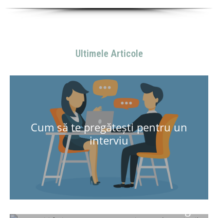
Ultimele Articole
Cum să te pregătești pentru un
interviu
CostelSava
Consultanta
Cum sa iti faci un CV care sa atraga